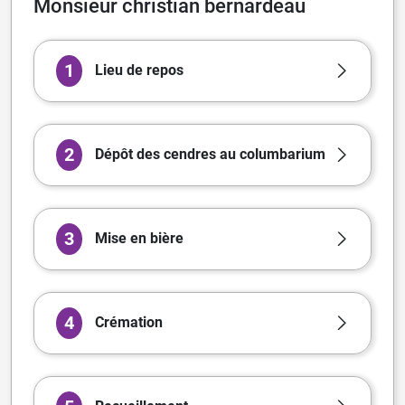
Monsieur christian bernardeau
1
Lieu de repos
2
Dépôt des cendres au columbarium
3
Mise en bière
4
Crémation