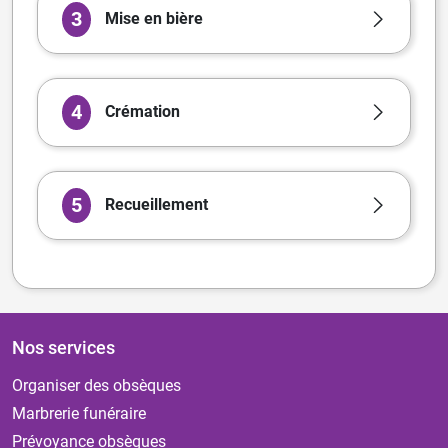
3
Mise en bière
4
Crémation
5
Recueillement
Nos services
Organiser des obsèques
Marbrerie funéraire
Prévoyance obsèques