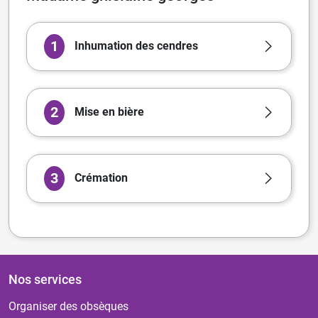
1
Inhumation des cendres
2
Mise en bière
3
Crémation
Nos services
Organiser des obsèques