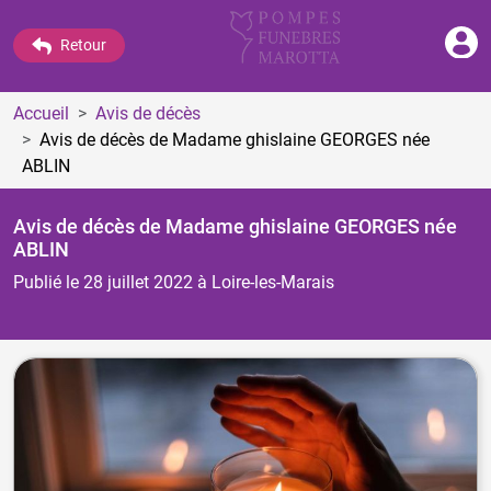
Retour
Accueil
Avis de décès
Avis de décès de Madame ghislaine GEORGES
née
ABLIN
Avis de décès de Madame ghislaine GEORGES
née
ABLIN
Publié le 28 juillet 2022
à Loire-les-Marais