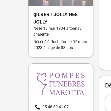
gILBERT
JOLLY
NÉE
JOLLY
Né
le
13 mai 1934
à
tonnay
charente
Décédé
à
Rochefort
le
07 mars
2023
à l'âge de 88 ans
Dé
05 46 89 41 07