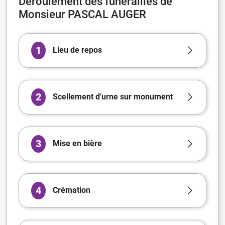
Déroulement des funérailles de
Monsieur PASCAL AUGER
1
Lieu de repos
2
Scellement d'urne sur monument
3
Mise en bière
4
Crémation