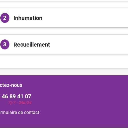
2
Inhumation
3
Recueillement
ctez-nous
 46 89 41 07
7j/7 - 24h/24
rmulaire de contact