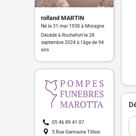
rolland
MARTIN
Né
le
31 mai 1930
à
Moragne
Décédé
à
Rochefort
le
28
septembre 2024
à l'âge de 94
ans
Dé
05 46 89 41 07
5 Rue Germaine Tillion